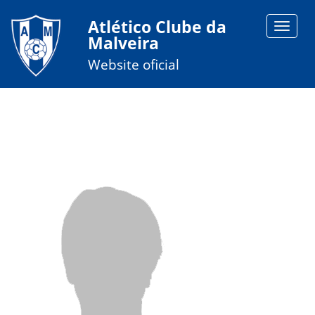
Atlético Clube da
Toggle
Malveira
navigat
Website oficial