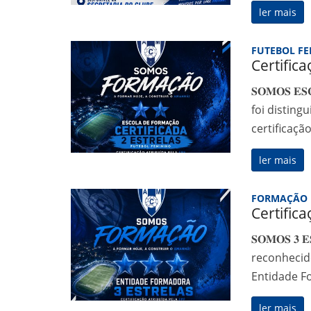
ler mais
FUTEBOL F
Certific
𝐒𝐎𝐌𝐎𝐒 𝐄
foi disting
certificaçã
ler mais
FORMAÇÃO
Certific
𝐒𝐎𝐌𝐎𝐒 𝟑
reconhecid
Entidade F
ler mais