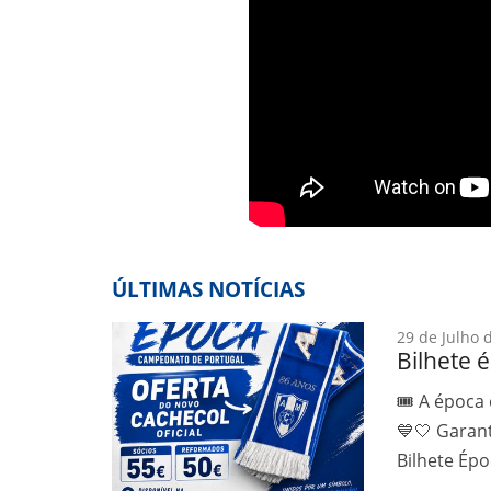
ÚLTIMAS NOTÍCIAS
29 de Julho 
Bilhete 
🎟️ A época
💙🤍 Garant
Bilhete Ép