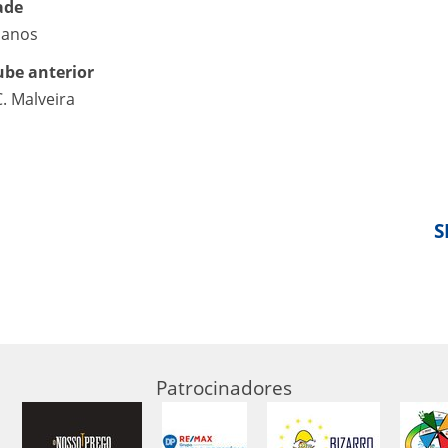
ade
 anos
ube anterior
C. Malveira
S
Patrocinadores