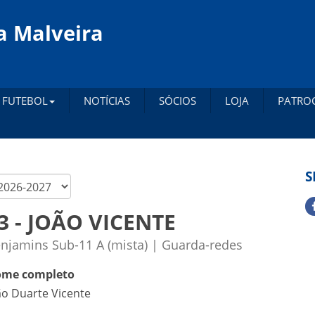
a Malveira
FUTEBOL
NOTÍCIAS
SÓCIOS
LOJA
PATRO
S
3 - JOÃO VICENTE
njamins Sub-11 A (mista) | Guarda-redes
me completo
ão Duarte Vicente