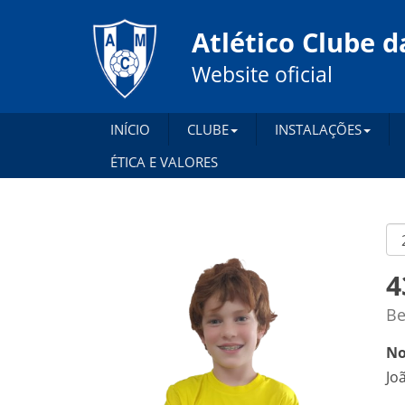
Atlético Clube d
Website oficial
INÍCIO
CLUBE
INSTALAÇÕES
ÉTICA E VALORES
4
Be
No
Jo