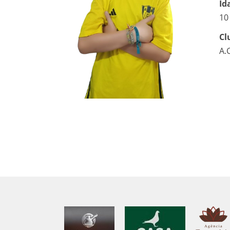
Id
10
Cl
A.