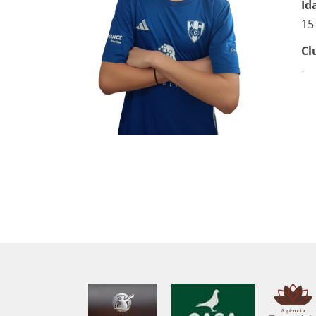
Id
15
Cl
-