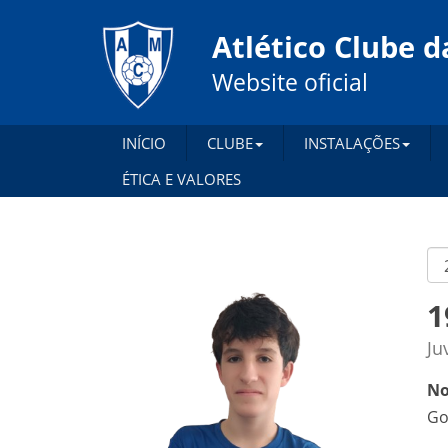
Atlético Clube d
Website oficial
INÍCIO
CLUBE
INSTALAÇÕES
ÉTICA E VALORES
1
Ju
No
Go