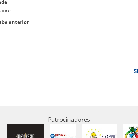
ade
 anos
ube anterior
S
Patrocinadores