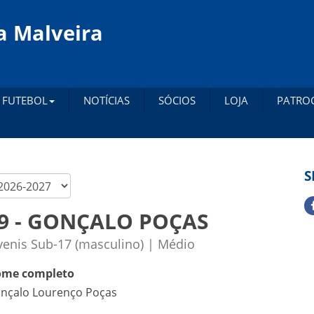
a Malveira
FUTEBOL
NOTÍCIAS
SÓCIOS
LOJA
PATRO
S
9 - GONÇALO POÇAS
venis Sub-17 (masculino) | Médio
me completo
nçalo Lourenço Poças